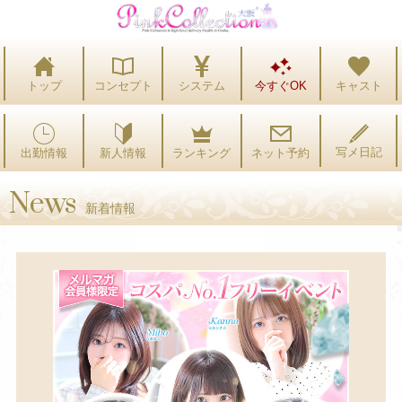
トップ
コンセプト
システム
今すぐOK
キャスト
写メ日記
出勤情報
ランキング
ネット予約
新人情報
News
新着情報