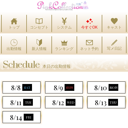
トップ
コンセプト
システム
今すぐOK
キャスト
写メ日記
出勤情報
ランキング
ネット予約
新人情報
Schedule
本日の出勤情報
8/8
8/9
8/10
SAT
SUN
MON
8/11
8/12
8/13
TUE
WED
THU
8/14
FRI