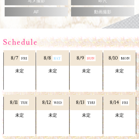
写メ撮影
即尺
じっくりとご堪能下さいませ。
AF
動画撮影
Schedule
8/7
8/8
8/9
8/10
FRI
SAT
SUN
MON
未定
未定
未定
未定
8/11
8/12
8/13
8/14
TUE
WED
THU
FRI
未定
未定
未定
未定