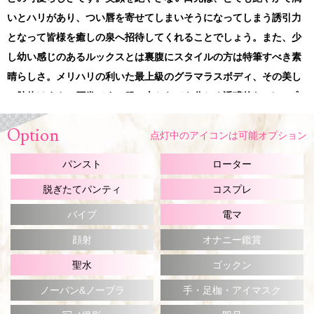
いとハリがあり、つい唇を寄せてしまいそうになってしまう誘引力
となって皆様を癒しの泉へ招待してくれることでしょう。また、少
し幼い感じのあるルックスとは裏腹にスタイルの方は特筆すべき素
晴らしさ。メリハリの利いた最上級のグラマラスボディ、その美し
い肢体はまさに圧巻です。服の上からでも分かる誘惑的なFカップ
のバスト、それでいてしなる腰つき、流線型のヒップラインから続
Option
く綺麗な美脚、若さ溢れる瑞々しい白い柔肌とダイナマイトボディ
点灯中のアイコンは可能オプション
のコラボレートが見事の一言です。脈打つ鼓動を呼び起こし日常で
パンスト
ローター
は感じることの出来ない、桃源郷を彷徨うかのような情緒。贅沢な
脱ぎたてパンティ
コスプレ
至宝が今、貴方の元に・・・そんな至宝を独り占めできるお客様が
羨ましい限りです。溢れるサービス精神と、きめ細かな気遣い、満
バイブ
電マ
ち溢れんばかりの優しさに異次元の癒しと快楽の空間が織り成すハ
顔射
オナニー鑑賞
ーモニーにアドレナリンは最高潮。視線も心も奪われ、今まで味わ
聖水
ゴックン
ったことのない感情が沸きあがり、希少価値の高い究極のバカンス
ノーパン&ノーブラ
手・足枷・アイマスク
を楽しんでいるかのような錯覚に自分を見失ってしまうことでしょ
う。贅沢なリゾートのような別世界の優雅なリフレッシュタイムを