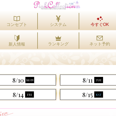
コンセプト
システム
今すぐOK
ランキング
ネット予約
新人情報
8/10
8/11
MON
TUE
8/14
8/15
FRI
SAT