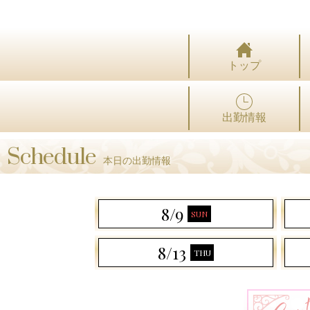
トップ
出勤情報
Schedule
本日の出勤情報
8/9
SUN
8/13
THU