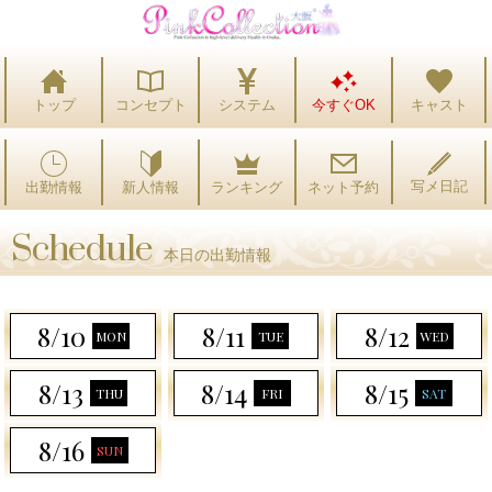
トップ
コンセプト
システム
今すぐOK
キャスト
写メ日記
出勤情報
ランキング
ネット予約
新人情報
Schedule
本日の出勤情報
8/10
8/11
8/12
MON
TUE
WED
8/13
8/14
8/15
THU
FRI
SAT
8/16
SUN