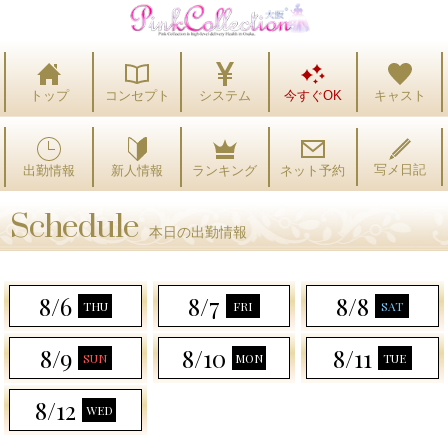
トップ
コンセプト
システム
今すぐOK
キャスト
写メ日記
出勤情報
ランキング
ネット予約
新人情報
Schedule
本日の出勤情報
8/6
8/7
8/8
THU
FRI
SAT
8/9
8/10
8/11
SUN
MON
TUE
8/12
WED